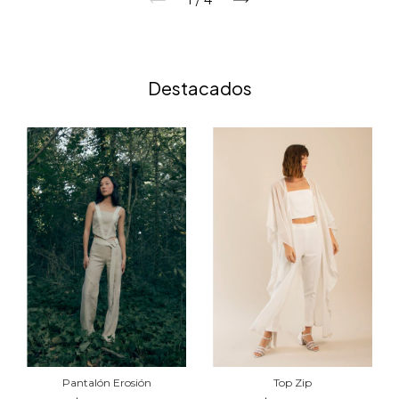
1
/
4
Destacados
Pantalón Erosión
Top Zip