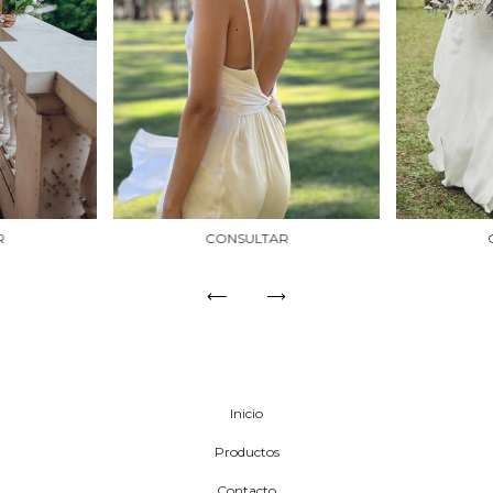
R
CONSULTAR
Inicio
Productos
Contacto