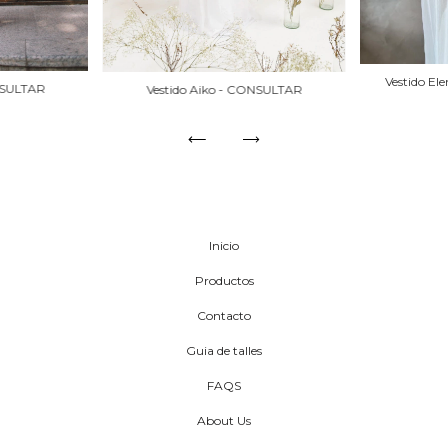
Vestido E
NSULTAR
Vestido Aiko - CONSULTAR
Inicio
Productos
Contacto
Guia de talles
FAQS
About Us