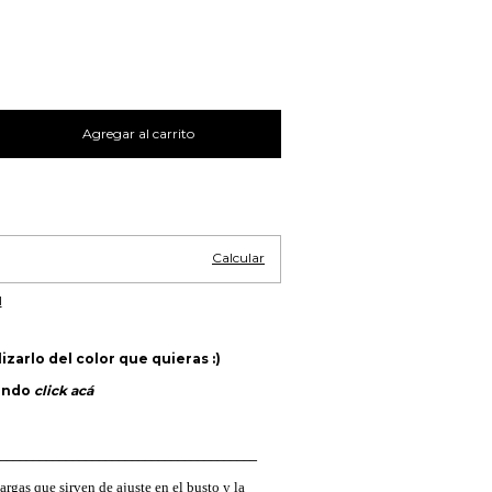
Cambiar CP
Calcular
l
arlo del color que quieras :)
endo
click acá
_______________________________________
argas que sirven de ajuste en el busto y la