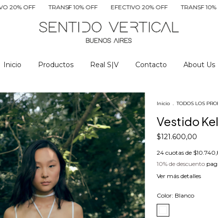
TRANSF 10% OFF
EFECTIVO 20% OFF
TRANSF 10% OFF
EFEC
Inicio
Productos
Real S|V
Contacto
About Us
Inicio
.
TODOS LOS PR
Vestido Ke
$121.600,00
24
cuotas de
$10.740,
10% de descuento
paga
Ver más detalles
Color:
Blanco