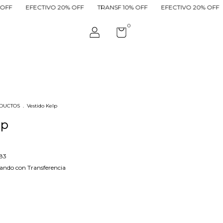
TIVO 20% OFF
TRANSF 10% OFF
EFECTIVO 20% OFF
TRANSF 1
0
ODUCTOS
.
Vestido Kelp
lp
83
ndo con Transferencia