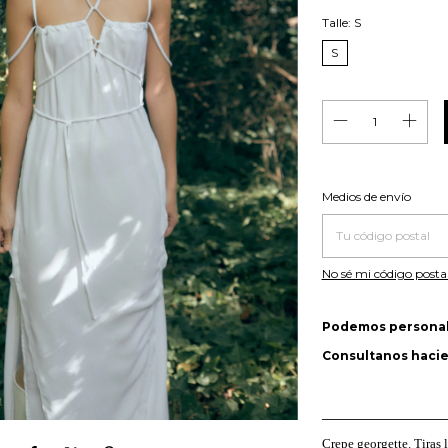
Talle:
S
S
Entregas para el CP:
Medios de envío
No sé mi código posta
Podemos personaliz
Consultanos haci
_____________________
Crepe georgette. Tiras l