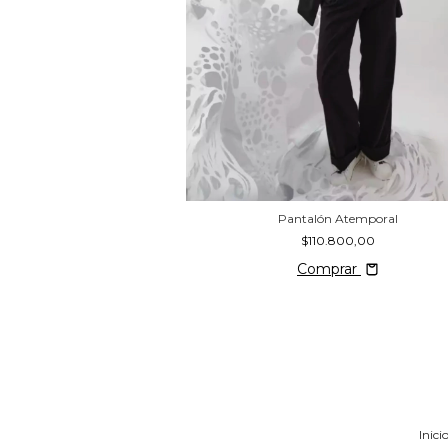
Fragmentos
Pantalón Atemporal
.000,00
$110.800,00
rar
Comprar
Inici