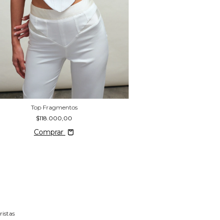
Top Fragmentos
Saco 
$118.000,00
$190.9
Comprar
Compr
istas